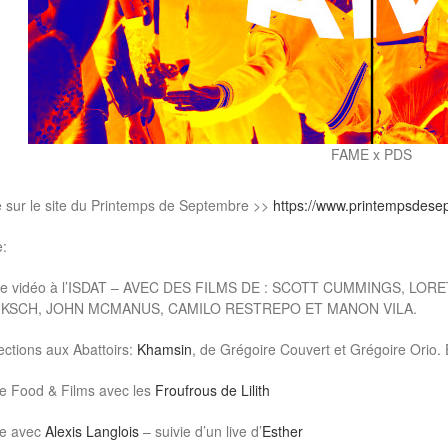
FAME x PDS
sur le site du Printemps de Septembre >>
https://www.printempsdesept
:
le vidéo à l’ISDAT – AVEC DES FILMS DE : SCOTT CUMMINGS, L
KSCH, JOHN MCMANUS, CAMILO RESTREPO ET MANON VILA.
ections aux Abattoirs:
Khamsin
, de Grégoire Couvert et Grégoire Orio.
e Food & Films avec les
Froufrous de Lilith
ée avec
Alexis Langlois
– suivie d’un live d’
Esther