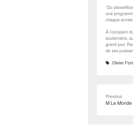
“Du
dancefloo
une programmat
chaque année u
À l’occasion d
souterrains,
su
grand jour. Ra
de ses puissa
Olivier Fo
Previous
Previous
M Le Monde –
post: