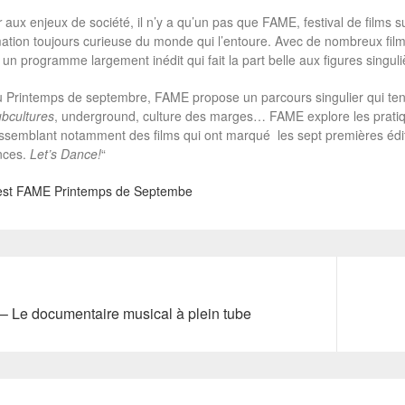
r
aux enjeux de société, il n’y a qu’un pas que FAME, festival de films s
ion toujours curieuse du monde qui l’entoure. Avec de nombreux film
n programme largement inédit qui fait la part belle aux figures singul
u Printemps de septembre, FAME propose un parcours singulier qui tent
bcultures
, underground, culture des marges… FAME explore les pratique
ssemblant notamment des films qui ont marqué les sept premières édit
nces.
Let’s Dance!
“
rest FAME Printemps de Septembe
Next
 Le documentaire musical à plein tube
post: